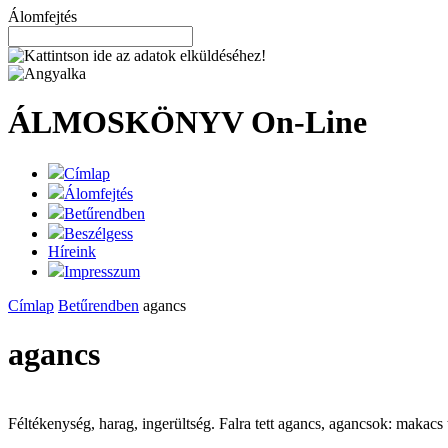
Álomfejtés
ÁLMOSKÖNYV
On-Line
Címlap
Álomfejtés
Betűrendben
Beszélgess
Híreink
Impresszum
Címlap
Betűrendben
agancs
agancs
Féltékenység, harag, ingerültség. Falra tett agancs, agancsok: makacs 