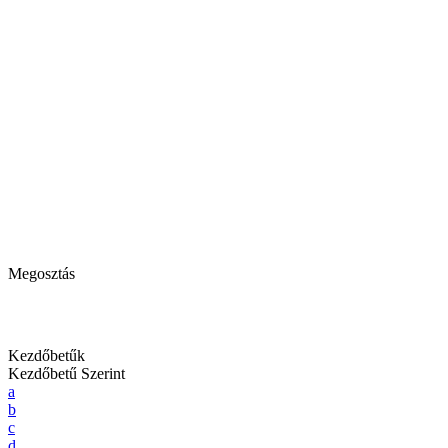
Megosztás
Kezdőbetűk
Kezdőbetű Szerint
a
b
c
d