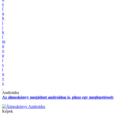
e
f
g
h
i
j
k
l
m
n
o
p
r
s
t
u
v
z
Androidra
Az álmoskönyv megjelent androidon is, plusz egy meglepetéssel:
Képek