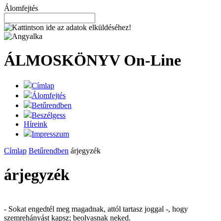
Álomfejtés
ÁLMOSKÖNYV
On-Line
Címlap
Álomfejtés
Betűrendben
Beszélgess
Híreink
Impresszum
Címlap
Betűrendben
árjegyzék
árjegyzék
- Sokat engedtél meg magadnak, attól tartasz joggal -, hogy
szemrehányást kapsz; beolvasnak neked.