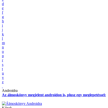
d
e
f
g
h
i
j
k
l
m
n
o
p
r
s
t
u
v
z
Androidra
Az álmoskönyv megjelent androidon is, plusz egy meglepetéssel:
Képek