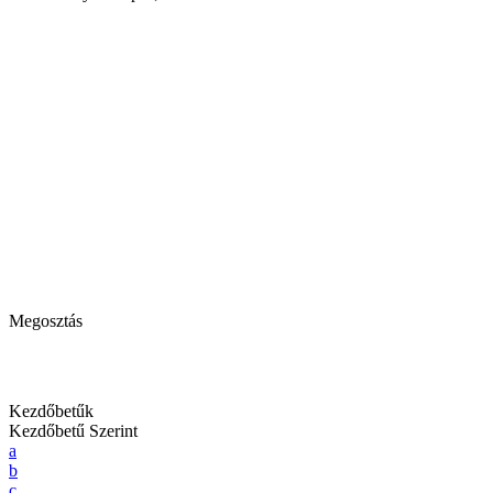
Megosztás
Kezdőbetűk
Kezdőbetű Szerint
a
b
c