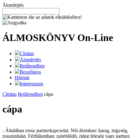
Álomfejtés
ÁLMOSKÖNYV
On-Line
Címlap
Álomfejtés
Betűrendben
Beszélgess
Híreink
Impresszum
Címlap
Betűrendben
cápa
cápa
- Általában rossz partnerkapcsolat. Nõi álomban: harag, irigység,
rosszindulat. Férfiálomban: zsörtölõdõ, rideg feleség vagy partner.