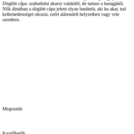
Döglött cápa: szabadulni akarsz valakitõl, de tartasz a haragjától.
Nõk álmában a döglött cápa jelent olyan barátnõt, aki ha akar, tud
kellemetlenséget okozni, ezért alárendelt helyzetben vagy vele
szemben.
Megosztás
Kezdőbetűk