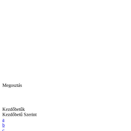
Megosztás
Kezdőbetűk
Kezdőbetű Szerint
a
b
c