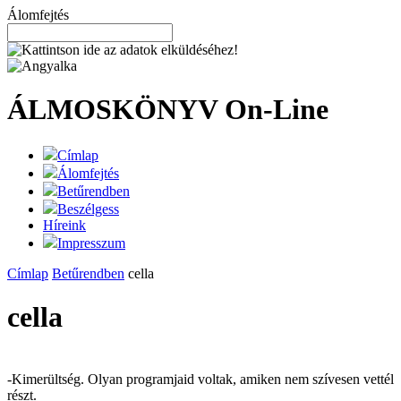
Álomfejtés
ÁLMOSKÖNYV
On-Line
Címlap
Álomfejtés
Betűrendben
Beszélgess
Híreink
Impresszum
Címlap
Betűrendben
cella
cella
-Kimerültség. Olyan programjaid voltak, amiken nem szívesen vettél
részt.