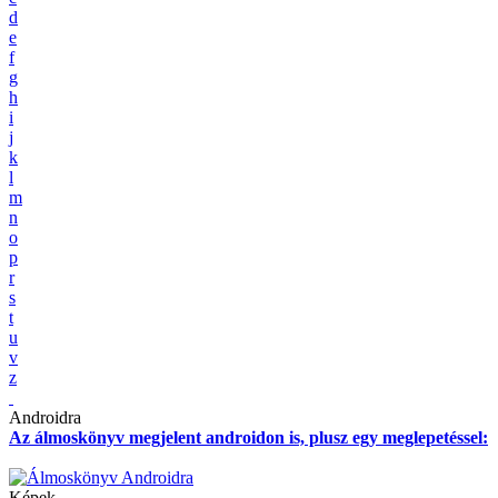
d
e
f
g
h
i
j
k
l
m
n
o
p
r
s
t
u
v
z
Androidra
Az álmoskönyv megjelent androidon is, plusz egy meglepetéssel:
Képek