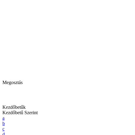
Megosztás
Kezdőbetűk
Kezdőbetű Szerint
a
b
c
d