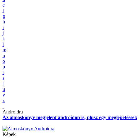
e
f
g
h
i
j
k
l
m
n
o
p
r
s
t
u
v
z
Androidra
Az álmoskönyv megjelent androidon is, plusz egy meglepetéssel:
Képek