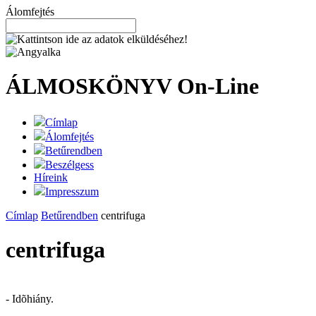
Álomfejtés
ÁLMOSKÖNYV
On-Line
Címlap
Álomfejtés
Betűrendben
Beszélgess
Híreink
Impresszum
Címlap
Betűrendben
centrifuga
centrifuga
- Idõhiány.