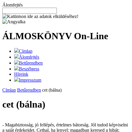
Álomfejtés
ÁLMOSKÖNYV
On-Line
Címlap
Álomfejtés
Betűrendben
Beszélgess
Híreink
Impresszum
Címlap
Betűrendben
cet (bálna)
cet (bálna)
- Magabiztosság, jó fellépés, értelmes bátorság. Jól tudod képviselni
a saját érdekeidet. Cethal, ha lenyel: magadban keresed a hibát;