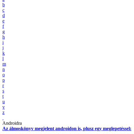
b
c
d
e
f
g
h
i
j
k
l
m
n
o
p
r
s
t
u
v
z
Androidra
Az álmoskönyv megjelent androidon is, plusz egy meglepetéssel: