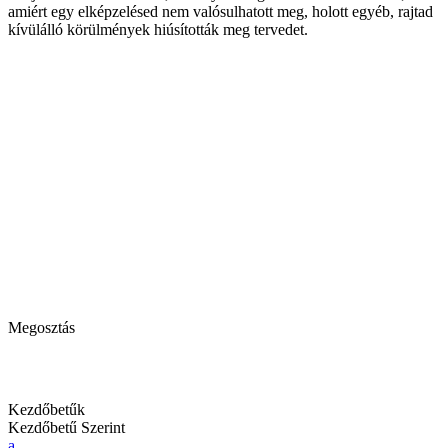
amiért egy elképzelésed nem valósulhatott meg, holott egyéb, rajtad
kívülálló körülmények hiúsították meg tervedet.
Megosztás
Kezdőbetűk
Kezdőbetű Szerint
a