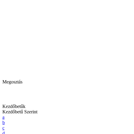
Megosztás
Kezdőbetűk
Kezdőbetű Szerint
a
b
c
d