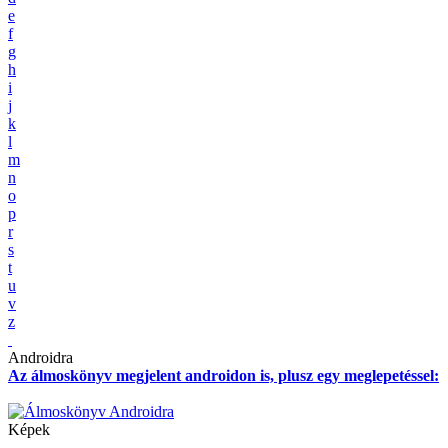
e
f
g
h
i
j
k
l
m
n
o
p
r
s
t
u
v
z
Androidra
Az álmoskönyv megjelent androidon is, plusz egy meglepetéssel:
Képek