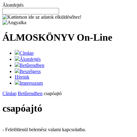
Álomfejtés
ÁLMOSKÖNYV
On-Line
Címlap
Álomfejtés
Betűrendben
Beszélgess
Híreink
Impresszum
Címlap
Betűrendben
csapóajtó
csapóajtó
- Felelõtlenül belemész valami kapcsolatba.