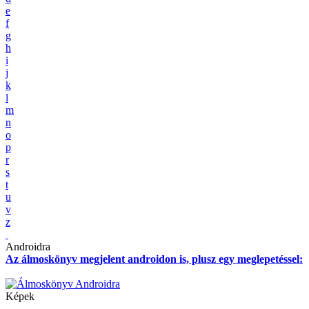
e
f
g
h
i
j
k
l
m
n
o
p
r
s
t
u
v
z
Androidra
Az álmoskönyv megjelent androidon is, plusz egy meglepetéssel:
Képek