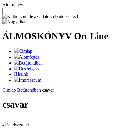
Álomfejtés
ÁLMOSKÖNYV
On-Line
Címlap
Álomfejtés
Betűrendben
Beszélgess
Híreink
Impresszum
Címlap
Betűrendben
csavar
csavar
- Rendszeretet.