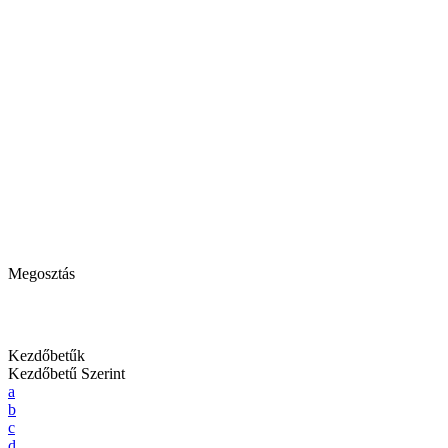
Megosztás
Kezdőbetűk
Kezdőbetű Szerint
a
b
c
d