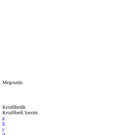
Megosztás
Kezdőbetűk
Kezdőbetű Szerint
a
b
c
d