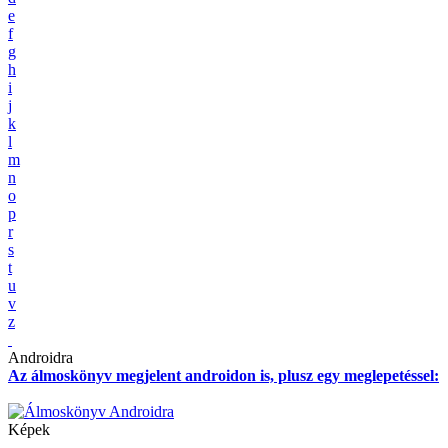
e
f
g
h
i
j
k
l
m
n
o
p
r
s
t
u
v
z
Androidra
Az álmoskönyv megjelent androidon is, plusz egy meglepetéssel:
Képek