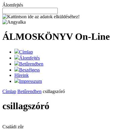
Álomfejtés
ÁLMOSKÖNYV
On-Line
Címlap
Álomfejtés
Betűrendben
Beszélgess
Híreink
Impresszum
Címlap
Betűrendben
csillagszóró
csillagszóró
Családi zûr