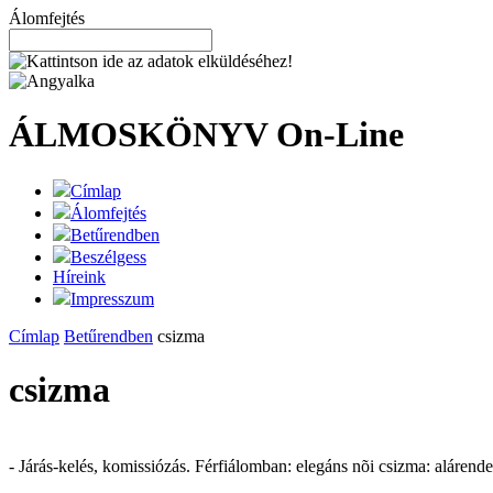
Álomfejtés
ÁLMOSKÖNYV
On-Line
Címlap
Álomfejtés
Betűrendben
Beszélgess
Híreink
Impresszum
Címlap
Betűrendben
csizma
csizma
- Járás-kelés, komissiózás. Férfiálomban: elegáns nõi csizma: alárend