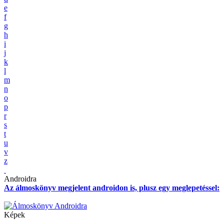
e
f
g
h
i
j
k
l
m
n
o
p
r
s
t
u
v
z
Androidra
Az álmoskönyv megjelent androidon is, plusz egy meglepetéssel:
Képek