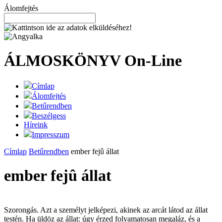
Álomfejtés
ÁLMOSKÖNYV
On-Line
Címlap
Álomfejtés
Betűrendben
Beszélgess
Híreink
Impresszum
Címlap
Betűrendben
ember fejû állat
ember fejû állat
Szorongás. Azt a személyt jelképezi, akinek az arcát látod az állat
testén. Ha üldöz az állat: úgy érzed folyamatosan megaláz, és a