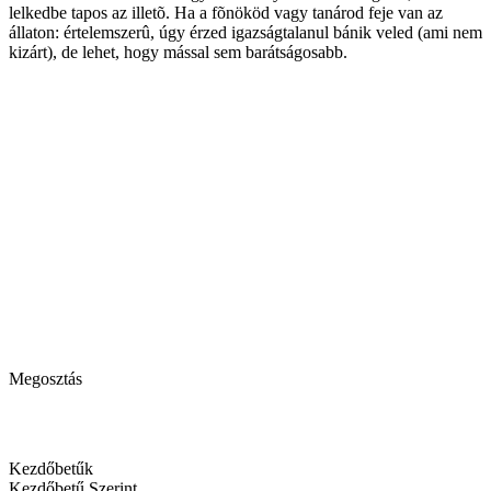
lelkedbe tapos az illetõ. Ha a fõnököd vagy tanárod feje van az
állaton: értelemszerû, úgy érzed igazságtalanul bánik veled (ami nem
kizárt), de lehet, hogy mással sem barátságosabb.
Megosztás
Kezdőbetűk
Kezdőbetű Szerint