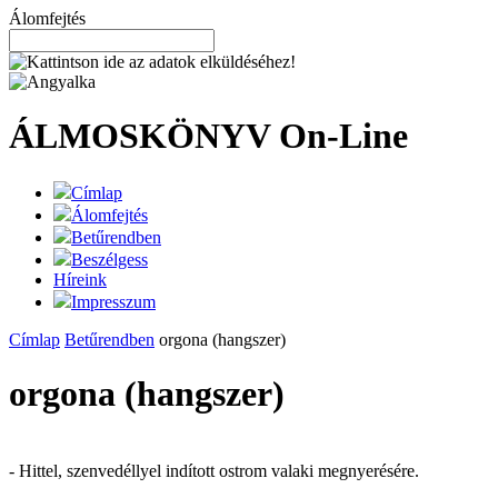
Álomfejtés
ÁLMOSKÖNYV
On-Line
Címlap
Álomfejtés
Betűrendben
Beszélgess
Híreink
Impresszum
Címlap
Betűrendben
orgona (hangszer)
orgona (hangszer)
- Hittel, szenvedéllyel indított ostrom valaki megnyerésére.