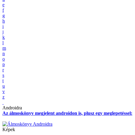
e
f
g
h
i
j
k
l
m
n
o
p
r
s
t
u
v
z
Androidra
Az álmoskönyv megjelent androidon is, plusz egy meglepetéssel:
Képek