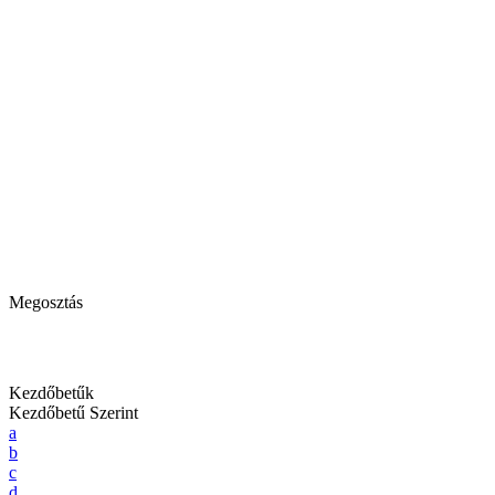
Megosztás
Kezdőbetűk
Kezdőbetű Szerint
a
b
c
d