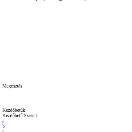
Megosztás
Kezdőbetűk
Kezdőbetű Szerint
a
b
c