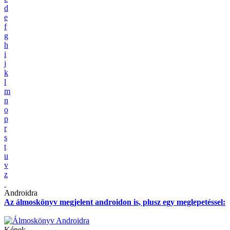
d
e
f
g
h
i
j
k
l
m
n
o
p
r
s
t
u
v
z
Androidra
Az álmoskönyv megjelent androidon is, plusz egy meglepetéssel:
Képek