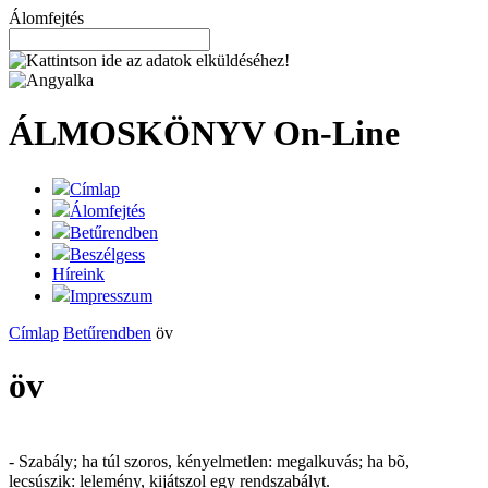
Álomfejtés
ÁLMOSKÖNYV
On-Line
Címlap
Álomfejtés
Betűrendben
Beszélgess
Híreink
Impresszum
Címlap
Betűrendben
öv
öv
- Szabály; ha túl szoros, kényelmetlen: megalkuvás; ha bõ,
lecsúszik: lelemény, kijátszol egy rendszabályt.