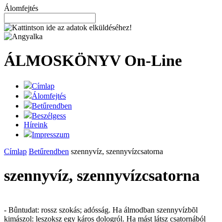
Álomfejtés
ÁLMOSKÖNYV
On-Line
Címlap
Álomfejtés
Betűrendben
Beszélgess
Híreink
Impresszum
Címlap
Betűrendben
szennyvíz, szennyvízcsatorna
szennyvíz, szennyvízcsatorna
- Bûntudat: rossz szokás; adósság. Ha álmodban szennyvízbõl
kimászol: leszoksz egy káros dologról. Ha mást látsz csatornából