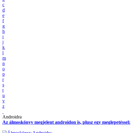
c
d
e
f
g
h
i
j
k
l
m
n
o
p
r
s
t
u
v
z
Androidra
Az álmoskönyv megjelent androidon is, plusz egy meglepetéssel: