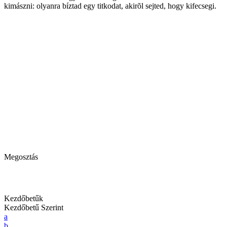
kimászni: olyanra bíztad egy titkodat, akirõl sejted, hogy kifecsegi.
Megosztás
Kezdőbetűk
Kezdőbetű Szerint
a
b