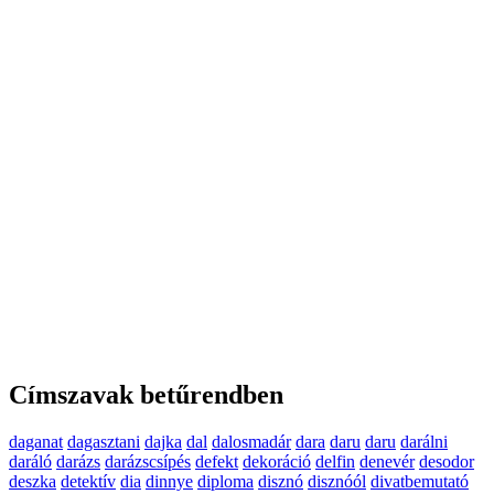
Címszavak betűrendben
daganat
dagasztani
dajka
dal
dalosmadár
dara
daru
daru
darálni
daráló
darázs
darázscsípés
defekt
dekoráció
delfin
denevér
desodor
deszka
detektív
dia
dinnye
diploma
disznó
disznóól
divatbemutató