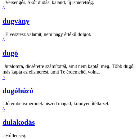
- Versengés. Skót dudás. kaland, új ismeretség.
^
dugvány
- Elvesztesz valamit, nem nagy értékû dolgot.
^
dugó
-Jutalomra, dicséretre számítottál, amit nem kaptál meg. Több dugó:
más kapta az elismerést, amit Te érdemeltél volna.
^
dugóhúzó
- Jó emberismerõnek hiszed magad; könnyen ítélkezel.
^
dulakodás
- Hûtlenség.