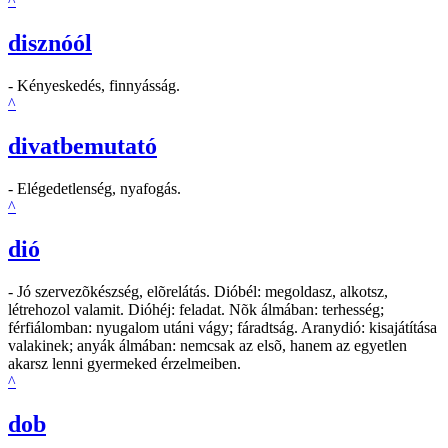
^
disznóól
- Kényeskedés, finnyásság.
^
divatbemutató
- Elégedetlenség, nyafogás.
^
dió
- Jó szervezõkészség, elõrelátás. Dióbél: megoldasz, alkotsz,
létrehozol valamit. Dióhéj: feladat. Nõk álmában: terhesség;
férfiálomban: nyugalom utáni vágy; fáradtság. Aranydió: kisajátítása
valakinek; anyák álmában: nemcsak az elsõ, hanem az egyetlen
akarsz lenni gyermeked érzelmeiben.
^
dob