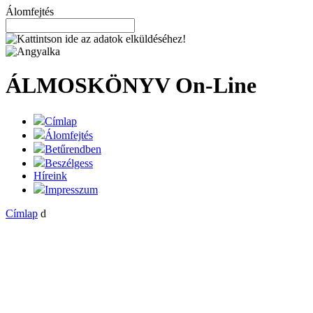
Álomfejtés
ÁLMOSKÖNYV
On-Line
Címlap
Álomfejtés
Betűrendben
Beszélgess
Híreink
Impresszum
Címlap
d