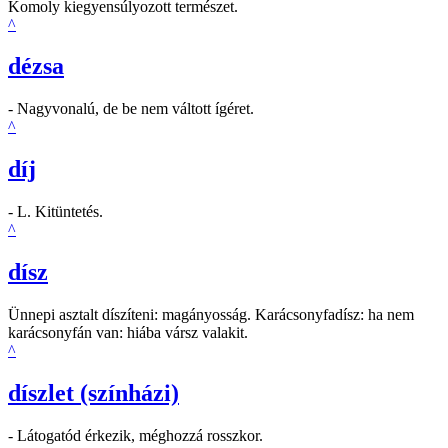
Komoly kiegyensúlyozott természet.
^
dézsa
- Nagyvonalú, de be nem váltott ígéret.
^
díj
- L. Kitüntetés.
^
dísz
Ünnepi asztalt díszíteni: magányosság. Karácsonyfadísz: ha nem
karácsonyfán van: hiába vársz valakit.
^
díszlet (színházi)
- Látogatód érkezik, méghozzá rosszkor.