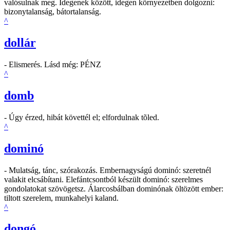
valósulnak meg. Idegenek között, idegen környezetben dolgozni:
bizonytalanság, bátortalanság.
^
dollár
- Elismerés. Lásd még: PÉNZ
^
domb
- Úgy érzed, hibát követtél el; elfordulnak tõled.
^
dominó
- Mulatság, tánc, szórakozás. Embernagyságú dominó: szeretnél
valakit elcsábítani. Elefántcsontból készült dominó: szerelmes
gondolatokat szövögetsz. Álarcosbálban dominónak öltözött ember:
tiltott szerelem, munkahelyi kaland.
^
dongó