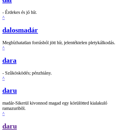
- Érdekes és jó hír.
^
dalosmadár
Megbízhatatlan forrásból jött hír, jelentéktelen pletykálkodás.
^
dara
- Szûkösködés; pénzhiány.
^
daru
madár-Sikerül kivonnod magad egy körülötted kialakuló
ramazuribõl.
^
daru