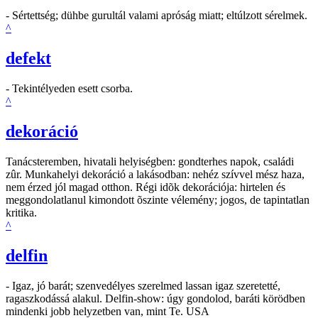
- Sértettség; dühbe gurultál valami apróság miatt; eltúlzott sérelmek.
^
defekt
- Tekintélyeden esett csorba.
^
dekoráció
Tanácsteremben, hivatali helyiségben: gondterhes napok, családi
zûr. Munkahelyi dekoráció a lakásodban: nehéz szívvel mész haza,
nem érzed jól magad otthon. Régi idõk dekorációja: hirtelen és
meggondolatlanul kimondott õszinte vélemény; jogos, de tapintatlan
kritika.
^
delfin
- Igaz, jó barát; szenvedélyes szerelmed lassan igaz szeretetté,
ragaszkodássá alakul. Delfin-show: úgy gondolod, baráti körödben
mindenki jobb helyzetben van, mint Te. USA