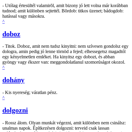
- Utólag értesültél valamirõl, amit bizony jó lett volna már korábban
tudnod; amit különben sejtettél. Bõrdob: titkos üzenet; bádogdob:
hatással vagy másokra.
^
doboz
- Titok. Doboz, amit nem tudsz kinyitni: nem szívesen gondolsz egy
dologra, amin pedig jó lenne törnöd a fejed; elhessegetsz magadtól
egy kényelmetlen emléket. Ha kinyitsz egy dobozt, és abban
gyöngy vagy ékszer van: meggondolatlanul szomorúságot okozol.
^
dohány
- Kis nyereség; váratlan pénz.
^
dolgozni
- Rossz álom. Olyan munkát végezni, amit különben nem csinálsz:
unalmas napok. Építkezésen dolgozni: terveid csak lassan