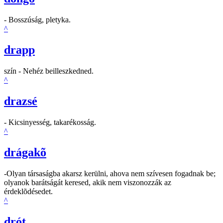
- Bosszúság, pletyka.
^
drapp
szín - Nehéz beilleszkedned.
^
drazsé
- Kicsinyesség, takarékosság.
^
drágakõ
-Olyan társaságba akarsz kerülni, ahova nem szívesen fogadnak be;
olyanok barátságát keresed, akik nem viszonozzák az
érdeklõdésedet.
^
drót