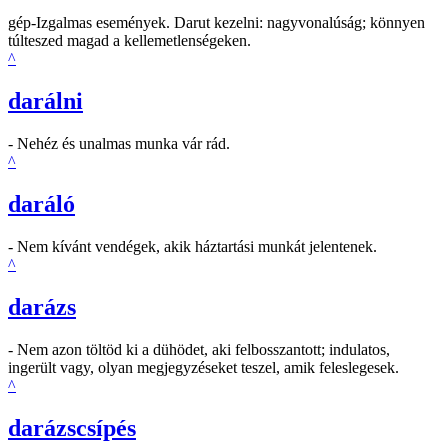
gép-Izgalmas események. Darut kezelni: nagyvonalúság; könnyen
túlteszed magad a kellemetlenségeken.
^
darálni
- Nehéz és unalmas munka vár rád.
^
daráló
- Nem kívánt vendégek, akik háztartási munkát jelentenek.
^
darázs
- Nem azon töltöd ki a dühödet, aki felbosszantott; indulatos,
ingerült vagy, olyan megjegyzéseket teszel, amik feleslegesek.
^
darázscsípés