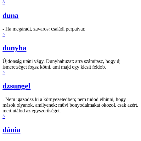
^
duna
- Ha megáradt, zavaros: családi perpatvar.
^
dunyha
Újdonság utáni vágy. Dunyhahuzat: arra számítasz, hogy új
ismeretséget fogsz kötni, ami majd egy kicsit feldob.
^
dzsungel
- Nem igazodsz ki a környezetedben; nem tudod elhinni, hogy
mások olyanok, amilyenek; mûvi bonyodalmakat okozol, csak azért,
mert utálod az egyszerûséget.
^
dánia