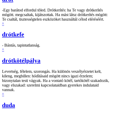
-Egy barátod elfordul tõled. Drótkerítés: ha Te vagy drótkerítés
mögött. megcsaltak, kijátszottak. Ha mást látsz drótkerítés mögött:
Te csaltál, tisztességtelen eszközöket használtál célod eléréséért.
^
drótkefe
- Bántás, tapintatlanság.
^
drótkötélpálya
Levertség, félelem, szorongás. Ha különös veszélyérzetet kelt,
kileng, megbillen: hódításaid mögött nincs igazi érzelem;
bizonytalan testi vágyak. Ha a vontató kötél, tartókötél szakadozik,
vagy elszakad: szerelmi kapcsolataidban gyerekes indulataid
vannak.
^
duda