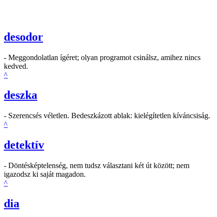
desodor
- Meggondolatlan ígéret; olyan programot csinálsz, amihez nincs
kedved.
^
deszka
- Szerencsés véletlen. Bedeszkázott ablak: kielégítetlen kíváncsiság.
^
detektív
- Döntésképtelenség, nem tudsz választani két út között; nem
igazodsz ki saját magadon.
^
dia