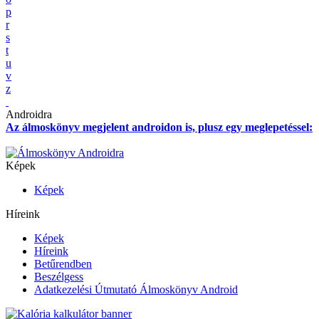
p
r
s
t
u
v
z
Androidra
Az álmoskönyv megjelent androidon is, plusz egy meglepetéssel:
Képek
Képek
Híreink
Képek
Híreink
Betűrendben
Beszélgess
Adatkezelési Útmutató Álmoskönyv Android