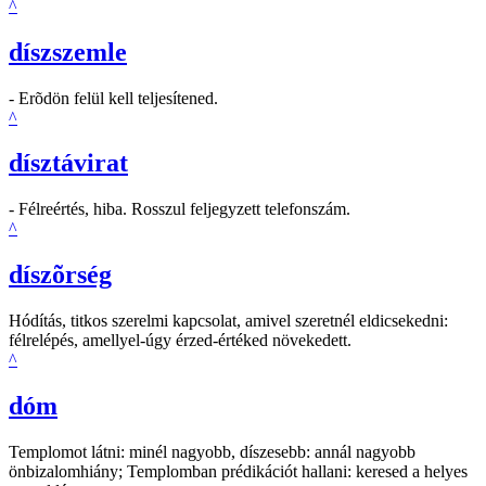
^
díszszemle
- Erõdön felül kell teljesítened.
^
dísztávirat
- Félreértés, hiba. Rosszul feljegyzett telefonszám.
^
díszõrség
Hódítás, titkos szerelmi kapcsolat, amivel szeretnél eldicsekedni:
félrelépés, amellyel-úgy érzed-értéked növekedett.
^
dóm
Templomot látni: minél nagyobb, díszesebb: annál nagyobb
önbizalomhiány; Templomban prédikációt hallani: keresed a helyes