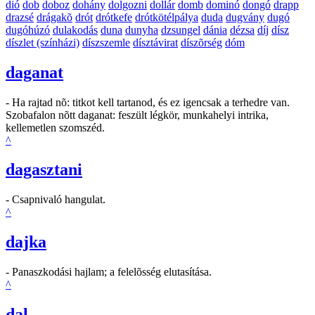
dió
dob
doboz
dohány
dolgozni
dollár
domb
dominó
dongó
drapp
drazsé
drágakõ
drót
drótkefe
drótkötélpálya
duda
dugvány
dugó
dugóhúzó
dulakodás
duna
dunyha
dzsungel
dánia
dézsa
díj
dísz
díszlet (színházi)
díszszemle
dísztávirat
díszõrség
dóm
daganat
- Ha rajtad nõ: titkot kell tartanod, és ez igencsak a terhedre van.
Szobafalon nõtt daganat: feszült légkör, munkahelyi intrika,
kellemetlen szomszéd.
^
dagasztani
- Csapnivaló hangulat.
^
dajka
- Panaszkodási hajlam; a felelõsség elutasítása.
^
dal