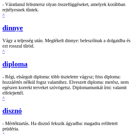
- Váratlanul felismersz olyan összefüggéseket, amelyek korábban
rejtélyesnek tûntek.
^
dinnye
Vágy a teljesség után. Meglékelt dinnye: beleszólnak a dolgaidba és
ezt rosszul tûröd.
^
diploma
- Régi, elsárgult diploma: több tiszteletre vágysz; friss diploma:
hozzáértés nélkül fogsz valamihez. Elveszett diploma: merész, nem
egészen korrekt terveket szövögetsz. Diplomamunkát írni: valamit
elfelejtettél.
^
disznó
- Mértéktartás. Ha disznó fekszik ágyadba: magadra erõltetett
prüdéria.