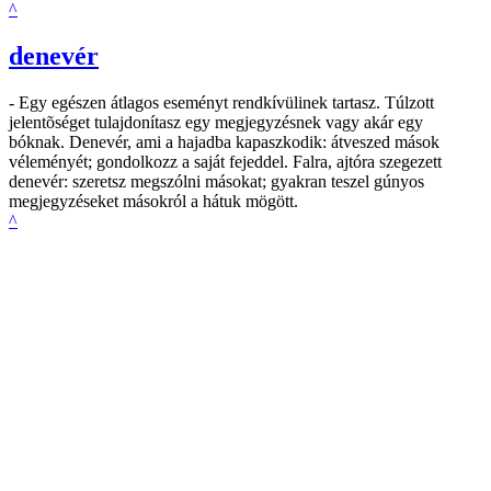
^
denevér
- Egy egészen átlagos eseményt rendkívülinek tartasz. Túlzott
jelentõséget tulajdonítasz egy megjegyzésnek vagy akár egy
bóknak. Denevér, ami a hajadba kapaszkodik: átveszed mások
véleményét; gondolkozz a saját fejeddel. Falra, ajtóra szegezett
denevér: szeretsz megszólni másokat; gyakran teszel gúnyos
megjegyzéseket másokról a hátuk mögött.
^