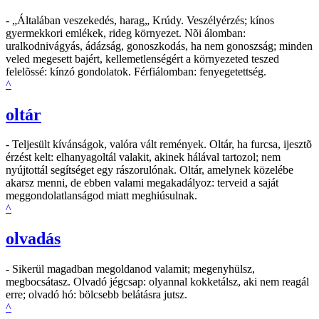
- „Általában veszekedés, harag„ Krúdy. Veszélyérzés; kínos
gyermekkori emlékek, rideg környezet. Nõi álomban:
uralkodnivágyás, ádázság, gonoszkodás, ha nem gonoszság; minden
veled megesett bajért, kellemetlenségért a környezeted teszed
felelõssé: kínzó gondolatok. Férfiálomban: fenyegetettség.
^
oltár
- Teljesült kívánságok, valóra vált remények. Oltár, ha furcsa, ijesztõ
érzést kelt: elhanyagoltál valakit, akinek hálával tartozol; nem
nyújtottál segítséget egy rászorulónak. Oltár, amelynek közelébe
akarsz menni, de ebben valami megakadályoz: terveid a saját
meggondolatlanságod miatt meghiúsulnak.
^
olvadás
- Sikerül magadban megoldanod valamit; megenyhülsz,
megbocsátasz. Olvadó jégcsap: olyannal kokketálsz, aki nem reagál
erre; olvadó hó: bölcsebb belátásra jutsz.
^