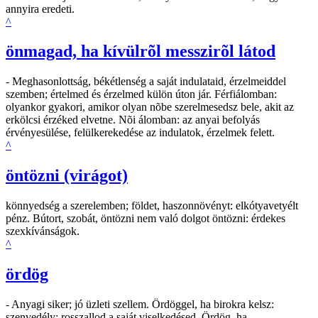
annyira eredeti.
^
önmagad, ha kívülrõl messzirõl látod
- Meghasonlottság, békétlenség a saját indulataid, érzelmeiddel
szemben; értelmed és érzelmed külön úton jár. Férfiálomban:
olyankor gyakori, amikor olyan nõbe szerelmesedsz bele, akit az
erkölcsi érzéked elvetne. Nõi álomban: az anyai befolyás
érvényesülése, felülkerekedése az indulatok, érzelmek felett.
^
öntözni (virágot)
könnyedség a szerelemben; földet, haszonnövényt: elkótyavetyélt
pénz. Bútort, szobát, öntözni nem való dolgot öntözni: érdekes
szexkívánságok.
^
ördög
- Anyagi siker; jó üzleti szellem. Ördöggel, ha birokra kelsz:
szenvedély: rosszallod a saját viselkedésed. Ördög, ha