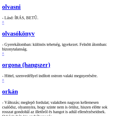
olvasni
- Lásd: ÍRÁS, BETÛ.
^
olvasókönyv
- Gyerekálomban: különös tehetség, igyekezet. Felnõtt álomban:
bizonytalanság.
^
orgona (hangszer)
- Hittel, szenvedéllyel indított ostrom valaki megnyerésére.
^
orkán
- Változás; meglepõ fordulat; valakiben nagyon kellemesen
csalódsz, olyannyira, hogy szinte nem is örülsz, hiszen elõtte sok
rosszat gondoltál az illetõról és hangot is adtál ellenérzéseidnek.