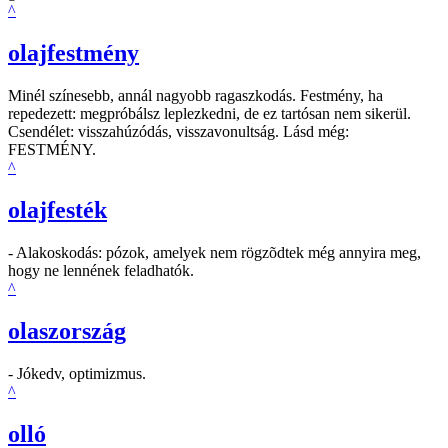
^
olajfestmény
Minél színesebb, annál nagyobb ragaszkodás. Festmény, ha
repedezett: megpróbálsz leplezkedni, de ez tartósan nem sikerül.
Csendélet: visszahúzódás, visszavonultság. Lásd még:
FESTMÉNY.
^
olajfesték
- Alakoskodás: pózok, amelyek nem rögzõdtek még annyira meg,
hogy ne lennének feladhatók.
^
olaszország
- Jókedv, optimizmus.
^
olló