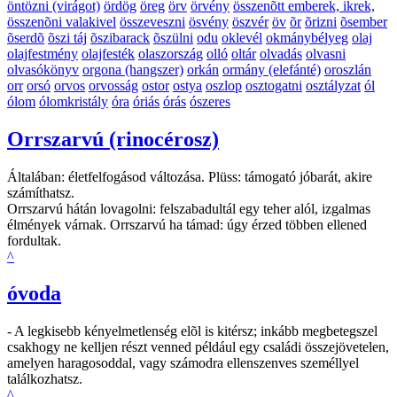
öntözni (virágot)
ördög
öreg
örv
örvény
összenõtt emberek, ikrek,
összenõni valakivel
összeveszni
ösvény
öszvér
öv
õr
õrizni
õsember
õserdõ
õszi táj
õszibarack
õszülni
odu
oklevél
okmánybélyeg
olaj
olajfestmény
olajfesték
olaszország
olló
oltár
olvadás
olvasni
olvasókönyv
orgona (hangszer)
orkán
ormány (elefánté)
oroszlán
orr
orsó
orvos
orvosság
ostor
ostya
oszlop
osztogatni
osztályzat
ól
ólom
ólomkristály
óra
óriás
órás
ószeres
Orrszarvú (rinocérosz)
Általában: életfelfogásod változása. Plüss: támogató jóbarát, akire
számíthatsz.
Orrszarvú hátán lovagolni: felszabadultál egy teher alól, izgalmas
élmények várnak. Orrszarvú ha támad: úgy érzed többen ellened
fordultak.
^
óvoda
- A legkisebb kényelmetlenség elõl is kitérsz; inkább megbetegszel
csakhogy ne kelljen részt venned például egy családi összejövetelen,
amelyen haragosoddal, vagy számodra ellenszenves személlyel
találkozhatsz.
^