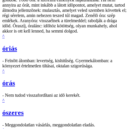
annyira az órát, mint inkább a látott idõpontot, amelyet mutat, tartod
álmodra jellemzõnek: mulasztás, amelyet veled szemben követtek el;
régi sérelem, amin nehezen teszed túl magad. Zenélõ óra: szép
emlékek. Aranyóra: visszaélnek a türelmeddel; rabolják a drága
idõd. Óraszíj, óralánc: idõhöz kötöttség, olyan munkahely, ahol
akkor is ott kell lenned, ha semmi dolgod.
^
óriás
- Felnõtt álomban: levertség, kishitûség. Gyermekálomban: a
környezet értelmetlen tiltásai, oktalan szigorúsága.
^
órás
- Nem tudod visszafordítani az idõ kerekét.
^
ószeres
- Meggondolatlan vásárlás, meggondolatlan eladás.