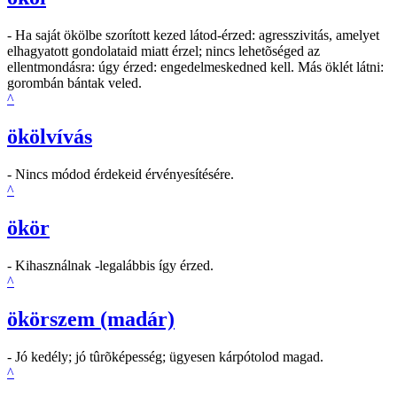
- Ha saját ökölbe szorított kezed látod-érzed: agresszivitás, amelyet
elhagyatott gondolataid miatt érzel; nincs lehetõséged az
ellentmondásra: úgy érzed: engedelmeskedned kell. Más öklét látni:
gorombán bántak veled.
^
ökölvívás
- Nincs módod érdekeid érvényesítésére.
^
ökör
- Kihasználnak -legalábbis így érzed.
^
ökörszem (madár)
- Jó kedély; jó tûrõképesség; ügyesen kárpótolod magad.
^