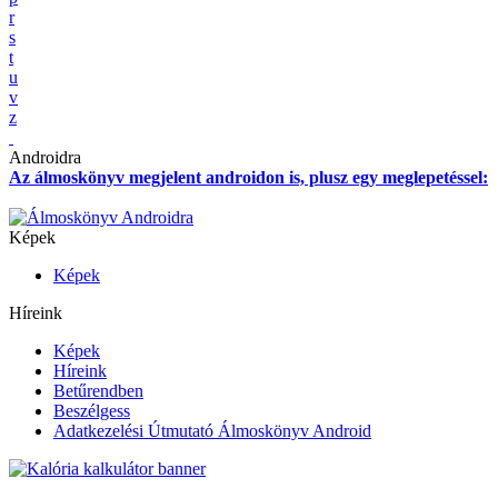
r
s
t
u
v
z
Androidra
Az álmoskönyv megjelent androidon is, plusz egy meglepetéssel:
Képek
Képek
Híreink
Képek
Híreink
Betűrendben
Beszélgess
Adatkezelési Útmutató Álmoskönyv Android