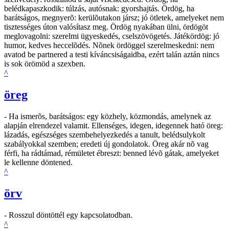
belédkapaszkodik: túlzás, autósnak: gyorshajtás. Ördög, ha
barátságos, megnyerõ: kerülõutakon jársz; jó ötletek, amelyeket nem
tisztességes úton valósítasz meg. Ördög nyakában ülni, ördögöt
meglovagolni: szerelmi ügyeskedés, cselszövögetés. Játékördög: jó
humor, kedves heccelõdés. Nõnek ördöggel szerelmeskedni: nem
avatod be partnered a testi kíváncsiságaidba, ezért talán aztán nincs
is sok örömöd a szexben.
^
öreg
- Ha ismerõs, barátságos: egy közhely, közmondás, amelynek az
alapján elrendezel valamit. Ellenséges, idegen, idegennek ható öreg:
lázadás, egészséges szembehelyezkedés a tanult, belédsulykolt
szabályokkal szemben; eredeti új gondolatok. Öreg akár nõ vag
férfi, ha rádtámad, rémületet ébreszt: benned lévõ gátak, amelyeket
le kellenne döntened.
^
örv
- Rosszul döntöttél egy kapcsolatodban.
^