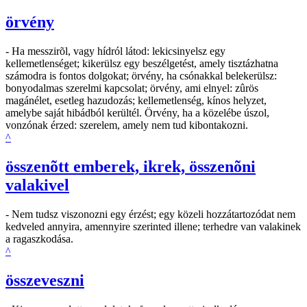
örvény
- Ha messzirõl, vagy hídról látod: lekicsinyelsz egy
kellemetlenséget; kikerülsz egy beszélgetést, amely tisztázhatna
számodra is fontos dolgokat; örvény, ha csónakkal belekerülsz:
bonyodalmas szerelmi kapcsolat; örvény, ami elnyel: zûrös
magánélet, esetleg hazudozás; kellemetlenség, kínos helyzet,
amelybe saját hibádból kerültél. Örvény, ha a közelébe úszol,
vonzónak érzed: szerelem, amely nem tud kibontakozni.
^
összenõtt emberek, ikrek, összenõni
valakivel
- Nem tudsz viszonozni egy érzést; egy közeli hozzátartozódat nem
kedveled annyira, amennyire szerinted illene; terhedre van valakinek
a ragaszkodása.
^
összeveszni