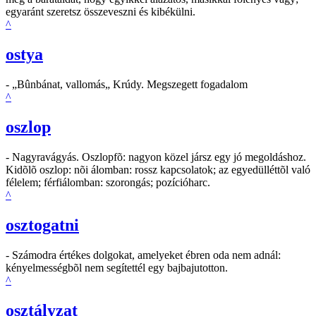
egyaránt szeretsz összeveszni és kibékülni.
^
ostya
- „Bûnbánat, vallomás„ Krúdy. Megszegett fogadalom
^
oszlop
- Nagyravágyás. Oszlopfõ: nagyon közel jársz egy jó megoldáshoz.
Kidõlõ oszlop: nõi álomban: rossz kapcsolatok; az egyedülléttõl való
félelem; férfiálomban: szorongás; pozícióharc.
^
osztogatni
- Számodra értékes dolgokat, amelyeket ébren oda nem adnál:
kényelmességbõl nem segítettél egy bajbajutotton.
^
osztályzat