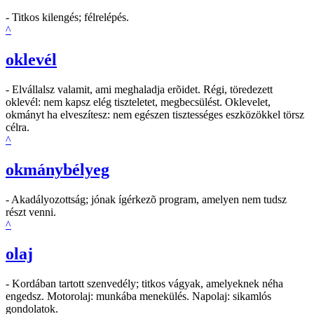
- Titkos kilengés; félrelépés.
^
oklevél
- Elvállalsz valamit, ami meghaladja erõidet. Régi, töredezett
oklevél: nem kapsz elég tiszteletet, megbecsülést. Oklevelet,
okmányt ha elveszítesz: nem egészen tisztességes eszközökkel törsz
célra.
^
okmánybélyeg
- Akadályozottság; jónak ígérkezõ program, amelyen nem tudsz
részt venni.
^
olaj
- Kordában tartott szenvedély; titkos vágyak, amelyeknek néha
engedsz. Motorolaj: munkába menekülés. Napolaj: sikamlós
gondolatok.