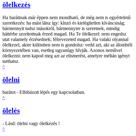
ölelkezés
Ha barátinak már éppen nem mondható, de még nem is egyértelmû
szeretkezés: ha mást látsz így: kínzó és kielégítetlen kíváncsiság;
bármennyit tudsz másokról, bármennyire is szeretnek, mindig
háttérbe szorítottnak érzed magad. Ha Te ölelkezel: nem engedsz
utat valamely érzésednek; félrevezeted magad. Ha valaki olyannal
ölelkezel, akire különben nem is gondolsz: vedd azt, aki az álombéli
környezetében van, esetleg ugyanúgy hívják. Azonos nemûvel
ölelkezni: nem kapod meg azt az elismerést, amelyre méltán igényt
tarthatsz.
^
ölelni
barátot - Elhibázott lépés egy kapcsolatban.
^
ölelés
- Lásd: ölelni vagy ölelkezés !
^