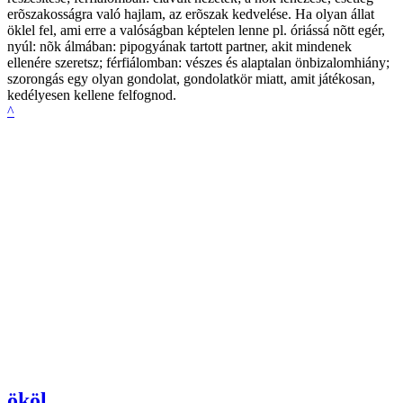
erõszakosságra való hajlam, az erõszak kedvelése. Ha olyan állat
öklel fel, ami erre a valóságban képtelen lenne pl. óriássá nõtt egér,
nyúl: nõk álmában: pipogyának tartott partner, akit mindenek
ellenére szeretsz; férfiálomban: vészes és alaptalan önbizalomhiány;
szorongás egy olyan gondolat, gondolatkör miatt, amit játékosan,
kedélyesen kellene felfognod.
^
ököl