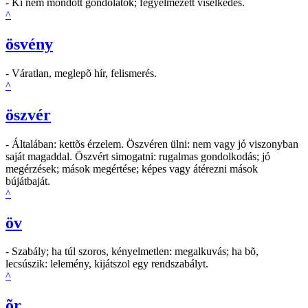
- Ki nem mondott gondolatok; fegyelmezett viselkedés.
^
ösvény
- Váratlan, meglepõ hír, felismerés.
^
öszvér
- Általában: kettõs érzelem. Öszvéren ülni: nem vagy jó viszonyban
saját magaddal. Öszvért simogatni: rugalmas gondolkodás; jó
megérzések; mások megértése; képes vagy átérezni mások
bújátbaját.
^
öv
- Szabály; ha túl szoros, kényelmetlen: megalkuvás; ha bõ,
lecsúszik: lelemény, kijátszol egy rendszabályt.
^
õr