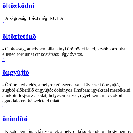
öltözködni
- Álságosság. Lásd még: RUHA
^
öltöztetõnõ
- Cinkosság, amelyben pillanatnyi örömödet leled, késõbb azonban
ellened fordulhat cinkostársad; légy óvatos.
^
öngyújtó
- Öröm; kedvtelés, amelyre szükséged van. Elveszett öngyújtó,
zugból elõkerülõ öngyújtó: dohányos álmában: igyekszel mérsékelni
a nikotinfogyasztásodat, helyesen teszed; egyébként: nincs okod
aggodalomra képzeleteid miatt.
^
önindító
- Kezdetben jónak látszó ötlet, amelyrõl késõbb kiderül, hogy nem is