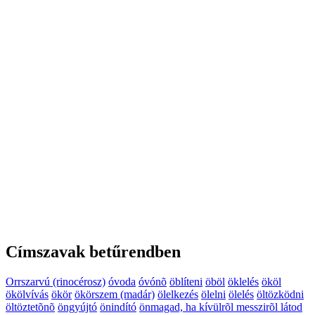
Címszavak betűrendben
Orrszarvú (rinocérosz)
óvoda
óvónõ
öblíteni
öböl
öklelés
ököl
ökölvívás
ökör
ökörszem (madár)
ölelkezés
ölelni
ölelés
öltözködni
öltöztetõnõ
öngyújtó
önindító
önmagad, ha kívülrõl messzirõl látod