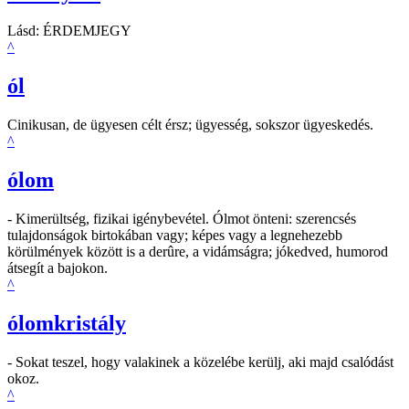
Lásd: ÉRDEMJEGY
^
ól
Cinikusan, de ügyesen célt érsz; ügyesség, sokszor ügyeskedés.
^
ólom
- Kimerültség, fizikai igénybevétel. Ólmot önteni: szerencsés
tulajdonságok birtokában vagy; képes vagy a legnehezebb
körülmények között is a derûre, a vidámságra; jókedved, humorod
átsegít a bajokon.
^
ólomkristály
- Sokat teszel, hogy valakinek a közelébe kerülj, aki majd csalódást
okoz.
^