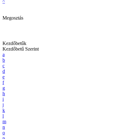
^
Megosztás
Kezdőbetűk
Kezdőbetű Szerint
a
b
c
d
e
f
g
h
i
j
k
l
m
n
o
p