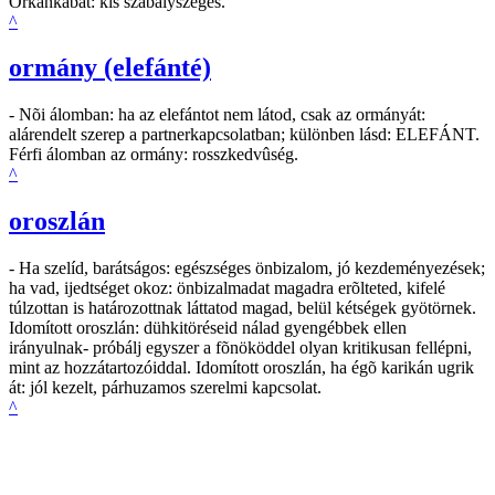
Orkánkabát: kis szabályszegés.
^
ormány (elefánté)
- Nõi álomban: ha az elefántot nem látod, csak az ormányát:
alárendelt szerep a partnerkapcsolatban; különben lásd: ELEFÁNT.
Férfi álomban az ormány: rosszkedvûség.
^
oroszlán
- Ha szelíd, barátságos: egészséges önbizalom, jó kezdeményezések;
ha vad, ijedtséget okoz: önbizalmadat magadra erõlteted, kifelé
túlzottan is határozottnak láttatod magad, belül kétségek gyötörnek.
Idomított oroszlán: dühkitöréseid nálad gyengébbek ellen
irányulnak- próbálj egyszer a fõnököddel olyan kritikusan fellépni,
mint az hozzátartozóiddal. Idomított oroszlán, ha égõ karikán ugrik
át: jól kezelt, párhuzamos szerelmi kapcsolat.
^