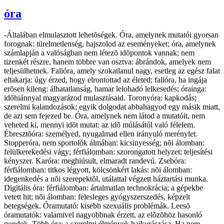
óra
-Általában elmulasztott lehetõségek. Óra, amelynek mutatói gyorsan
forognak: türelmetlenség, hajszolod az eseményeket; óra, amelynek
számlapján a valóságban nem létezõ idõpontok vannak; nem
tizenkét részre, hanem többre van osztva: ábrándok, amelyek nem
teljesülhetnek. Falióra, amely szokatlanul nagy, esetleg az egész falat
eltakarja: úgy érzed, hogy elrontottad az életed; falióra, ha ingája
erõsen kileng: álhatatlanság, hamar lelohadó lelkesedés; órainga:
idõhiánnyal magyarázod mulasztásaid. Toronyóra: kapkodás;
szerelmi kalandozások; egyik dolgodat abbahagyod egy másik miatt,
de azt sem fejezed be. Óra, amelynek nem látod a mutatóit, nem
veheted ki, mennyi idõt mutat: az idõ múlásától való félelem.
Ébresztõóra: személyed, nyugalmad ellen irányuló merénylet.
Stopperóra, nem sportolók álmában: kicsinyesség; nõi álomban:
felülkerekedési vágy; férfiálomban: szorongatott helyzet; teljesítési
kényszer. Karóra: meghiúsult, elmaradt randevú. Zsebóra:
férfiálomban: titkos légyott, kölcsönkért lakás: nõi álomban:
idegenkedés a nõi szerepektõl, utálattal végzett háztartási munka.
Digitális óra: férfiálomban: ártalmatlan technokrácia; a gépekbe
vetett hit; nõi álomban: felesleges gyógyszerszedés, képzelt
betegségek. Óramutató: kisebb szexuális problémák. Leesõ
óramutatók: valamivel nagyobbnak érzett, az elõzõhöz hasonló
gondok. Több óra: a szerelmi élmények hajkurászása. Ha nem