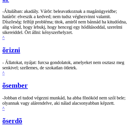
-Általában: akadály. Várõr: beleavatkoznak a magánügyeidbe;
határõr: elveszik a kedved; nem tudsz véghezvinni valamit.
Díszõrség: felfújt probléma; titok, amirõl nem bánnád ha kitudódna,
alig várod, hogy lebukj, hogy hencegj egy hódításoddal, szerelmi
sikereiddel. Õrt állni: kényszerhelyzet.
^
õrizni
- Állatokat, nyájat: furcsa gondolatok, amelyeket nem osztasz meg
senkivel; szellemes, de szokatlan ötletek.
^
õsember
-Jobban el tudod végezni munkád, ha abba fõnököd nem szól bele;
olyannak vagy alárendelve, aki nálad alacsonyabban képzett.
^
õserdõ