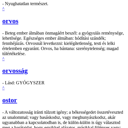
- Nyughatatlan természet.
^
orvos
- Beteg ember álmában önmagáért beszél: a gyógyulás reménysége,
lehetõsége. Egészséges ember álmában: hódítási szándék;
fennhéjázás. Orvosnál levetkezni: kielégítetlenség, testi és lelki
értelemben egyaránt. Orvos, ha bántana: szerénytelenség; magad
túlértékelése.
^
orvosság
- Lásd: GYÓGYSZER
^
ostor
- A változatosság iránti túlzott igény; a békességedet összetéveszted
az unalommal; vagy basáskodsz, vagy meghunyászkodsz, akár
ugyanabban a kapcsolatodban is, de külön-külön is úgy választod
meg a barátaidat, hogy egyikkel alázatos, másikkal fölényes vagy;