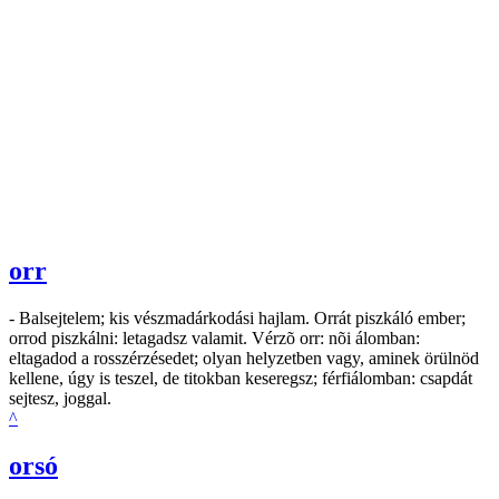
orr
- Balsejtelem; kis vészmadárkodási hajlam. Orrát piszkáló ember;
orrod piszkálni: letagadsz valamit. Vérzõ orr: nõi álomban:
eltagadod a rosszérzésedet; olyan helyzetben vagy, aminek örülnöd
kellene, úgy is teszel, de titokban keseregsz; férfiálomban: csapdát
sejtesz, joggal.
^
orsó