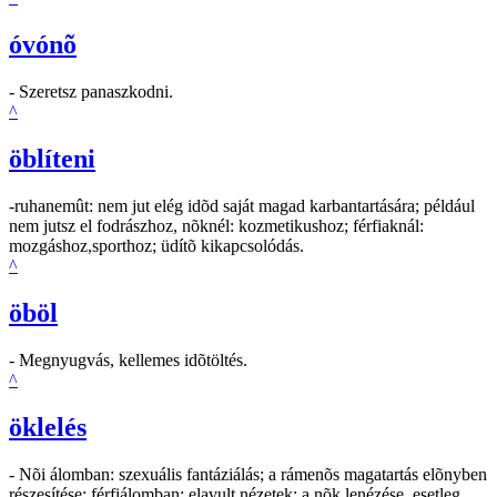
óvónõ
- Szeretsz panaszkodni.
^
öblíteni
-ruhanemût: nem jut elég idõd saját magad karbantartására; például
nem jutsz el fodrászhoz, nõknél: kozmetikushoz; férfiaknál:
mozgáshoz,sporthoz; üdítõ kikapcsolódás.
^
öböl
- Megnyugvás, kellemes idõtöltés.
^
öklelés
- Nõi álomban: szexuális fantáziálás; a rámenõs magatartás elõnyben
részesítése; férfiálomban: elavult nézetek; a nõk lenézése, esetleg