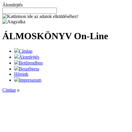
Álomfejtés
ÁLMOSKÖNYV
On-Line
Címlap
Álomfejtés
Betűrendben
Beszélgess
Híreink
Impresszum
Címlap
o