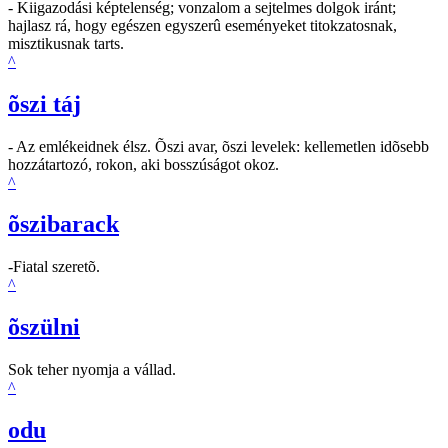
- Kiigazodási képtelenség; vonzalom a sejtelmes dolgok iránt;
hajlasz rá, hogy egészen egyszerû eseményeket titokzatosnak,
misztikusnak tarts.
^
õszi táj
- Az emlékeidnek élsz. Õszi avar, õszi levelek: kellemetlen idõsebb
hozzátartozó, rokon, aki bosszúságot okoz.
^
õszibarack
-Fiatal szeretõ.
^
õszülni
Sok teher nyomja a vállad.
^
odu