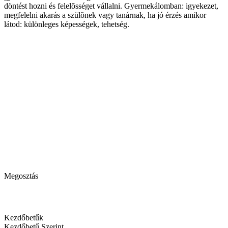
döntést hozni és felelõsséget vállalni. Gyermekálomban: igyekezet,
megfelelni akarás a szülõnek vagy tanárnak, ha jó érzés amikor
látod: különleges képességek, tehetség.
Megosztás
Kezdőbetűk
Kezdőbetű Szerint