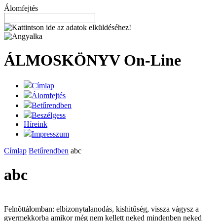
Álomfejtés
ÁLMOSKÖNYV
On-Line
Címlap
Álomfejtés
Betűrendben
Beszélgess
Híreink
Impresszum
Címlap
Betűrendben
abc
abc
Felnõttálomban: elbizonytalanodás, kishitûség, vissza vágysz a
gyermekkorba amikor még nem kellett neked mindenben neked