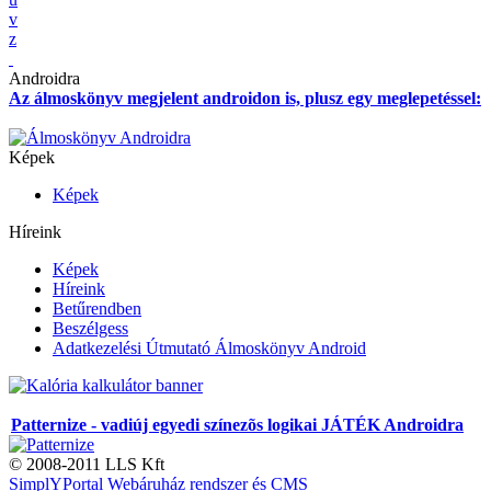
v
z
Androidra
Az álmoskönyv megjelent androidon is, plusz egy meglepetéssel:
Képek
Képek
Híreink
Képek
Híreink
Betűrendben
Beszélgess
Adatkezelési Útmutató Álmoskönyv Android
Patternize - vadiúj egyedi színezõs logikai JÁTÉK Androidra
© 2008-2011 LLS Kft
SimplYPortal Webáruház rendszer és CMS