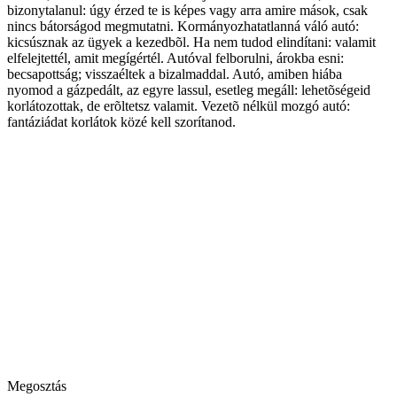
bizonytalanul: úgy érzed te is képes vagy arra amire mások, csak
nincs bátorságod megmutatni. Kormányozhatatlanná váló autó:
kicsúsznak az ügyek a kezedbõl. Ha nem tudod elindítani: valamit
elfelejtettél, amit megígértél. Autóval felborulni, árokba esni:
becsapottság; visszaéltek a bizalmaddal. Autó, amiben hiába
nyomod a gázpedált, az egyre lassul, esetleg megáll: lehetõségeid
korlátozottak, de erõltetsz valamit. Vezetõ nélkül mozgó autó:
fantáziádat korlátok közé kell szorítanod.
Megosztás