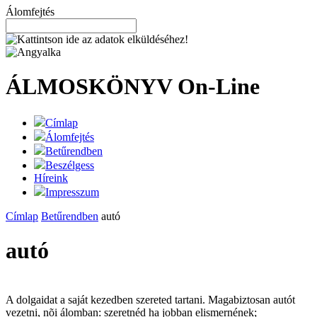
Álomfejtés
ÁLMOSKÖNYV
On-Line
Címlap
Álomfejtés
Betűrendben
Beszélgess
Híreink
Impresszum
Címlap
Betűrendben
autó
autó
A dolgaidat a saját kezedben szereted tartani. Magabiztosan autót
vezetni, nõi álomban: szeretnéd ha jobban elismernének;