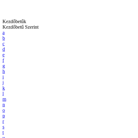
Kezdőbetűk
Kezdőbetű Szerint
a
b
c
d
e
f
g
h
i
j
k
l
m
n
o
p
r
s
t
u