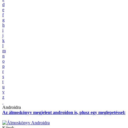
d
e
f
g
h
i
j
k
l
m
n
o
p
r
s
t
u
v
z
Androidra
Az álmoskönyv megjelent androidon is, plusz egy meglepetéssel:
Képek