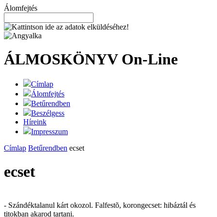
Álomfejtés
ÁLMOSKÖNYV
On-Line
Címlap
Álomfejtés
Betűrendben
Beszélgess
Híreink
Impresszum
Címlap
Betűrendben
ecset
ecset
- Szándéktalanul kárt okozol. Falfestõ, korongecset: hibáztál és
titokban akarod tartani.