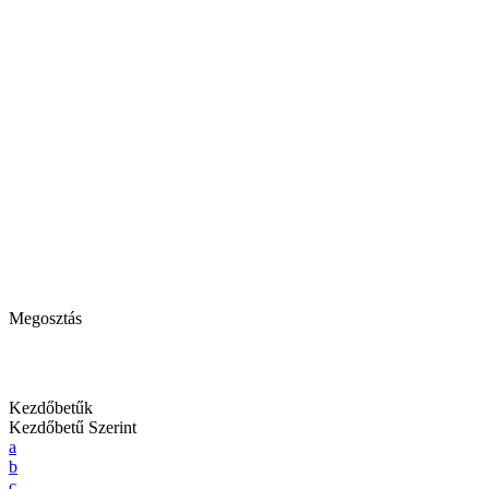
Megosztás
Kezdőbetűk
Kezdőbetű Szerint
a
b
c