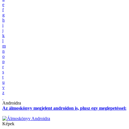
e
f
g
h
i
j
k
l
m
n
o
p
r
s
t
u
v
z
Androidra
Az álmoskönyv megjelent androidon is, plusz egy meglepetéssel:
Képek