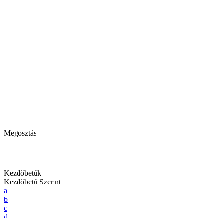
Megosztás
Kezdőbetűk
Kezdőbetű Szerint
a
b
c
d