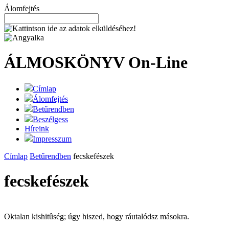
Álomfejtés
ÁLMOSKÖNYV
On-Line
Címlap
Álomfejtés
Betűrendben
Beszélgess
Híreink
Impresszum
Címlap
Betűrendben
fecskefészek
fecskefészek
Oktalan kishitûség; úgy hiszed, hogy ráutalódsz másokra.