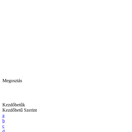
Megosztás
Kezdőbetűk
Kezdőbetű Szerint
a
b
c
d