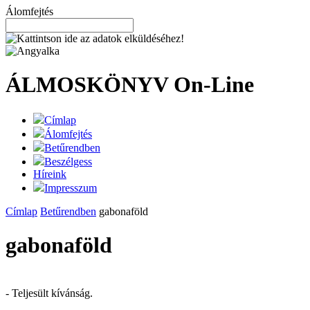
Álomfejtés
ÁLMOSKÖNYV
On-Line
Címlap
Álomfejtés
Betűrendben
Beszélgess
Híreink
Impresszum
Címlap
Betűrendben
gabonaföld
gabonaföld
- Teljesült kívánság.