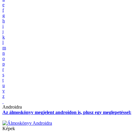
e
f
g
h
i
j
k
l
m
n
o
p
r
s
t
u
v
z
Androidra
Az álmoskönyv megjelent androidon is, plusz egy meglepetéssel:
Képek