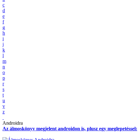
c
d
e
f
g
h
i
j
k
l
m
n
o
p
r
s
t
u
v
z
Androidra
Az álmoskönyv megjelent androidon is, plusz egy meglepetéssel: