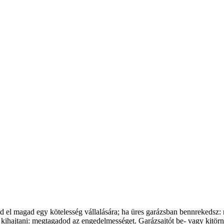
od el magad egy kötelesség vállalására; ha üres garázsban bennrekedsz: 
ihajtani: megtagadod az engedelmességet. Garázsajtót be- vagy kitörni: