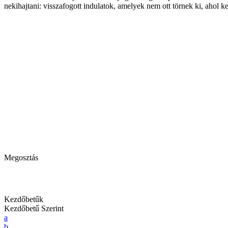
nekihajtani: visszafogott indulatok, amelyek nem ott törnek ki, ahol k
Megosztás
Kezdőbetűk
Kezdőbetű Szerint
a
b