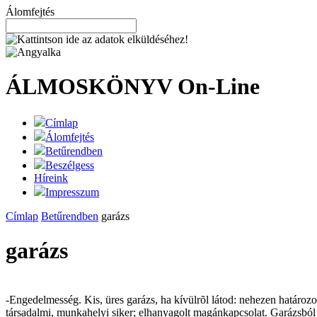
Álomfejtés
ÁLMOSKÖNYV
On-Line
Címlap
Álomfejtés
Betűrendben
Beszélgess
Híreink
Impresszum
Címlap
Betűrendben
garázs
garázs
-Engedelmesség. Kis, üres garázs, ha kívülrõl látod: nehezen határoz
társadalmi, munkahelyi siker; elhanyagolt magánkapcsolat. Garázsból k