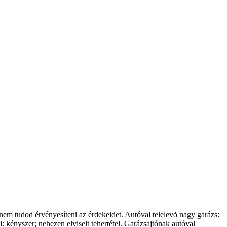
nem tudod érvényesíteni az érdekeidet. Autóval telelevõ nagy garázs:
 kényszer; nehezen elviselt tehertétel. Garázsajtónak autóval