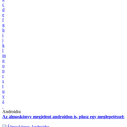
c
d
e
f
g
h
i
j
k
l
m
n
o
p
r
s
t
u
v
z
Androidra
Az álmoskönyv megjelent androidon is, plusz egy meglepetéssel: