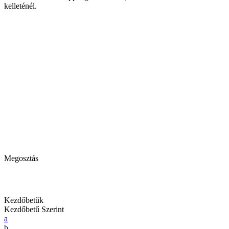
kelleténél.
Megosztás
Kezdőbetűk
Kezdőbetű Szerint
a
b