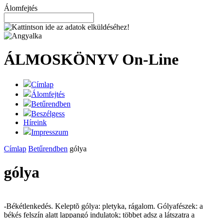
Álomfejtés
ÁLMOSKÖNYV
On-Line
Címlap
Álomfejtés
Betűrendben
Beszélgess
Híreink
Impresszum
Címlap
Betűrendben
gólya
gólya
-Békétlenkedés. Keleptõ gólya: pletyka, rágalom. Gólyafészek: a
békés felszín alatt lappangó indulatok; többet adsz a látszatra a