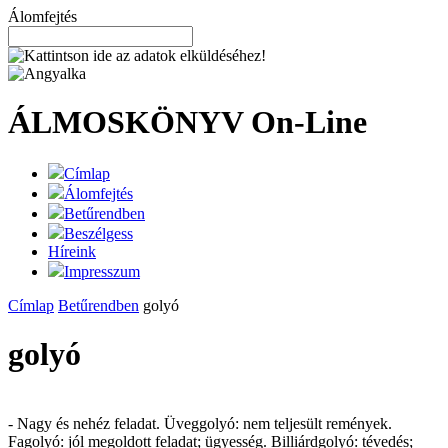
Álomfejtés
ÁLMOSKÖNYV
On-Line
Címlap
Álomfejtés
Betűrendben
Beszélgess
Híreink
Impresszum
Címlap
Betűrendben
golyó
golyó
- Nagy és nehéz feladat. Üveggolyó: nem teljesült remények.
Fagolyó: jól megoldott feladat; ügyesség. Billiárdgolyó: tévedés;