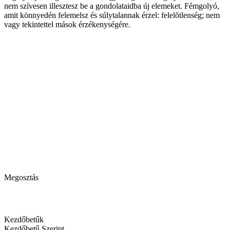
nem szívesen illesztesz be a gondolataidba új elemeket. Fémgolyó,
amit könnyedén felemelsz és súlytalannak érzel: felelõtlenség; nem
vagy tekintettel mások érzékenységére.
Megosztás
Kezdőbetűk
Kezdőbetű Szerint