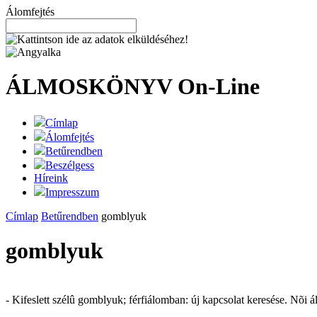
Álomfejtés
ÁLMOSKÖNYV
On-Line
Címlap
Álomfejtés
Betűrendben
Beszélgess
Híreink
Impresszum
Címlap
Betűrendben
gomblyuk
gomblyuk
- Kifeslett szélû gomblyuk; férfiálomban: új kapcsolat keresése. Nõi