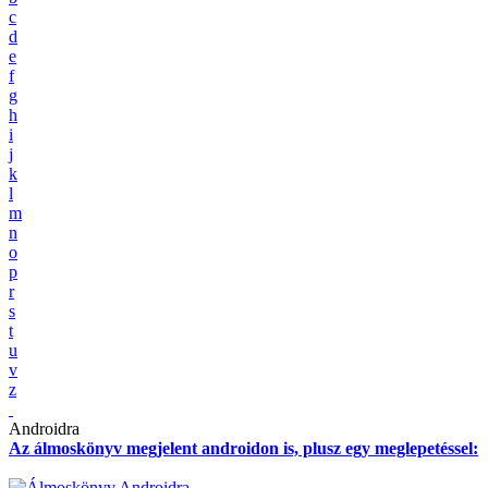
c
d
e
f
g
h
i
j
k
l
m
n
o
p
r
s
t
u
v
z
Androidra
Az álmoskönyv megjelent androidon is, plusz egy meglepetéssel: