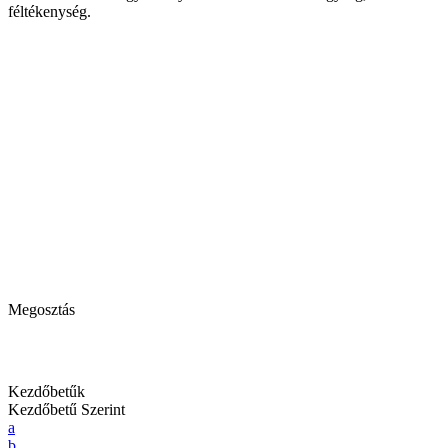
féltékenység.
Megosztás
Kezdőbetűk
Kezdőbetű Szerint
a
b