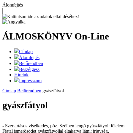
Álomfejtés
ÁLMOSKÖNYV
On-Line
Címlap
Álomfejtés
Betűrendben
Beszélgess
Híreink
Impresszum
Címlap
Betűrendben
gyászfátyol
gyászfátyol
- Szertartásos viselkedés, póz. Szélben lengõ gyászfátyol: félelem.
Fiatal ismerõsödet gyászfátyollal eltakarva látni: irigység,