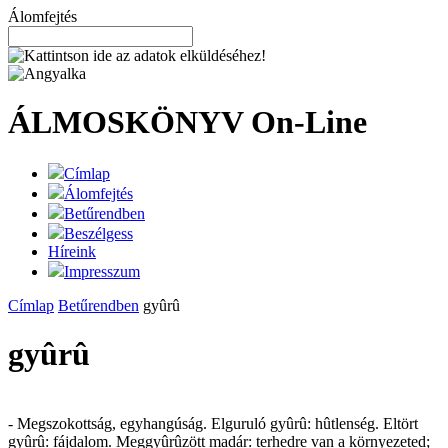
Álomfejtés
ÁLMOSKÖNYV
On-Line
Címlap
Álomfejtés
Betűrendben
Beszélgess
Híreink
Impresszum
Címlap
Betűrendben
gyûrû
gyûrû
- Megszokottság, egyhangúság. Elguruló gyûrû: hûtlenség. Eltört
gyûrû: fájdalom. Meggyûrûzött madár: terhedre van a környezeted;