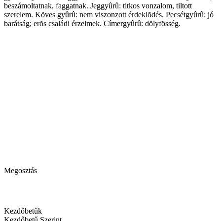
beszámoltatnak, faggatnak. Jeggyûrû: titkos vonzalom, tiltott
szerelem. Köves gyûrû: nem viszonzott érdeklõdés. Pecsétgyûrû: jó
barátság; erõs családi érzelmek. Címergyûrû: dölyfösség.
Megosztás
Kezdőbetűk
Kezdőbetű Szerint