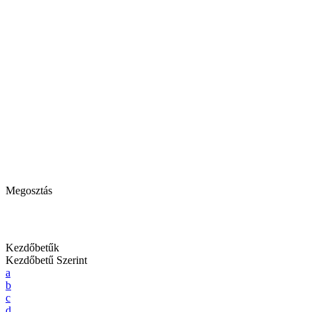
Megosztás
Kezdőbetűk
Kezdőbetű Szerint
a
b
c
d