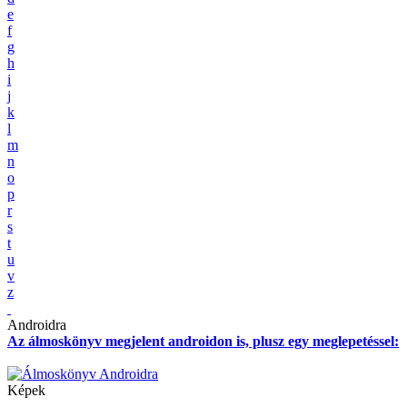
e
f
g
h
i
j
k
l
m
n
o
p
r
s
t
u
v
z
Androidra
Az álmoskönyv megjelent androidon is, plusz egy meglepetéssel:
Képek