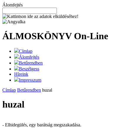
Álomfejtés
ÁLMOSKÖNYV
On-Line
Címlap
Álomfejtés
Betűrendben
Beszélgess
Híreink
Impresszum
Címlap
Betűrendben
huzal
huzal
- Elhidegülés, egy barátság megszakadása.