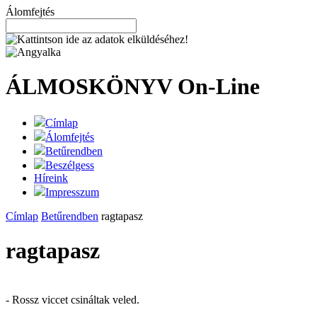
Álomfejtés
ÁLMOSKÖNYV
On-Line
Címlap
Álomfejtés
Betűrendben
Beszélgess
Híreink
Impresszum
Címlap
Betűrendben
ragtapasz
ragtapasz
- Rossz viccet csináltak veled.