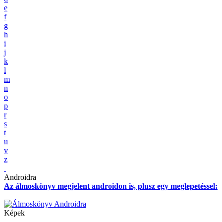
e
f
g
h
i
j
k
l
m
n
o
p
r
s
t
u
v
z
Androidra
Az álmoskönyv megjelent androidon is, plusz egy meglepetéssel:
Képek