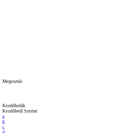
Megosztás
Kezdőbetűk
Kezdőbetű Szerint
a
b
c
d