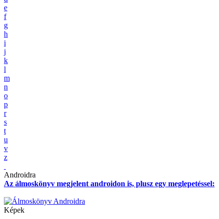
e
f
g
h
i
j
k
l
m
n
o
p
r
s
t
u
v
z
Androidra
Az álmoskönyv megjelent androidon is, plusz egy meglepetéssel:
Képek