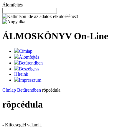
Álomfejtés
ÁLMOSKÖNYV
On-Line
Címlap
Álomfejtés
Betűrendben
Beszélgess
Híreink
Impresszum
Címlap
Betűrendben
röpcédula
röpcédula
- Kifecsegtél valamit.