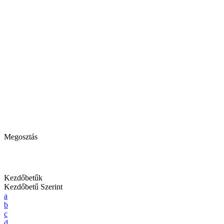
Megosztás
Kezdőbetűk
Kezdőbetű Szerint
a
b
c
d