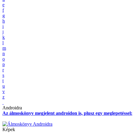
e
f
g
h
i
j
k
l
m
n
o
p
r
s
t
u
v
z
Androidra
Az álmoskönyv megjelent androidon is, plusz egy meglepetéssel:
Képek