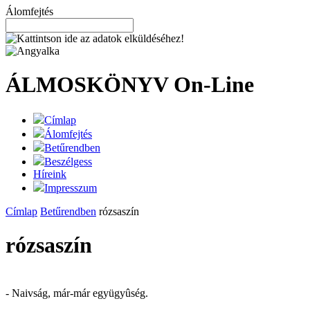
Álomfejtés
ÁLMOSKÖNYV
On-Line
Címlap
Álomfejtés
Betűrendben
Beszélgess
Híreink
Impresszum
Címlap
Betűrendben
rózsaszín
rózsaszín
- Naivság, már-már együgyûség.